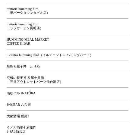
trattoria humming bird
（泉パークタウンタピオ店）
trattoria humming bird
（ララガーデン長町店）
HUMMING MEAL MARKET
COFFEE & BAR
il centro humming bird（イルチェントロ ハミングバード）
焼鳥と親子丼 とり乃
究極の親子丼 炙屋十兵衛
（三井アウトレットパーク仙台港店）
南欧バル INATÕRA
炉地BAR 八兵衛
大衆酒場 稲虎2
うどん酒場七右衛門
S-PAL仙台店