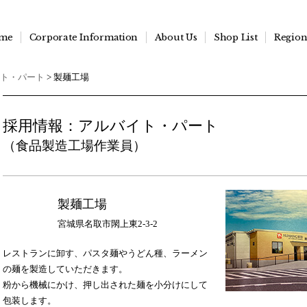
me
Corporate Information
About Us
Shop List
Regiona
ト・パート
> 製麺工場
採用情報：アルバイト・パート
（食品製造工場作業員）
製麺工場
宮城県名取市閖上東2-3-2
レストランに卸す、パスタ麺やうどん種、ラーメン
の麺を製造していただきます。
粉から機械にかけ、押し出された麺を小分けにして
包装します。