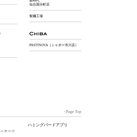
新時代
仙台国分町店
製麺工場
り
PASTINOVA（シャポー市川店）
↑Page Top
ハミングバードアプリ
る仕事内容