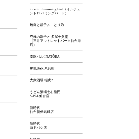
il centro humming bird（イルチェ
ントロ ハミングバード）
焼鳥と親子丼 とり乃
究極の親子丼 炙屋十兵衛
（三井アウトレットパーク仙台港
店）
南欧バル INATÕRA
炉地BAR 八兵衛
大衆酒場 稲虎2
うどん酒場七右衛門
S-PAL仙台店
新時代
仙台新伝馬町店
新時代
ヨドバシ店