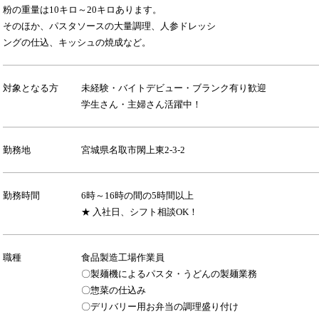
粉の重量は10キロ～20キロあります。
そのほか、パスタソースの大量調理、人参ドレッシ
ングの仕込、キッシュの焼成など。
対象となる方
未経験・バイトデビュー・ブランク有り歓迎
学生さん・主婦さん活躍中！
勤務地
宮城県名取市閖上東2-3-2
勤務時間
6時～16時の間の5時間以上
★ 入社日、シフト相談OK！
職種
食品製造工場作業員
〇製麺機によるパスタ・うどんの製麺業務
〇惣菜の仕込み
〇デリバリー用お弁当の調理盛り付け