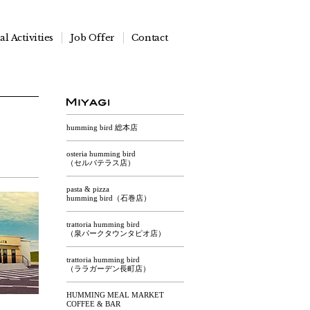
l Activities
Job Offer
Contact
humming bird 総本店
osteria humming bird
（セルバテラス店）
pasta & pizza
humming bird（石巻店）
trattoria humming bird
（泉パークタウンタピオ店）
trattoria humming bird
（ララガーデン長町店）
HUMMING MEAL MARKET
COFFEE & BAR