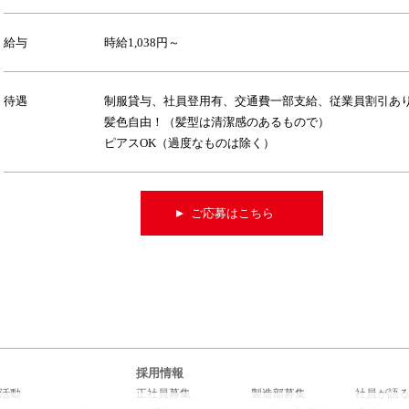
給与
時給1,038円～
待遇
制服貸与、社員登用有、交通費一部支給、従業員割引あ
髪色自由！（髪型は清潔感のあるもので）
ピアスOK（過度なものは除く）
ご応募はこちら
採用情報
活動
正社員募集
製造部募集
社員が語